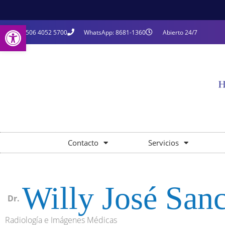
Open toolbar
+506 4052 5700
WhatsApp: 8681-1360
Abierto 24/7
Contacto
Servicios
Willy José San
Dr.
Radiología e Imágenes Médicas