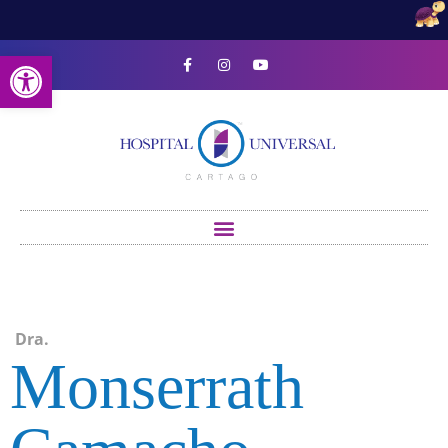
Open toolbar
Dra.
Monserrath