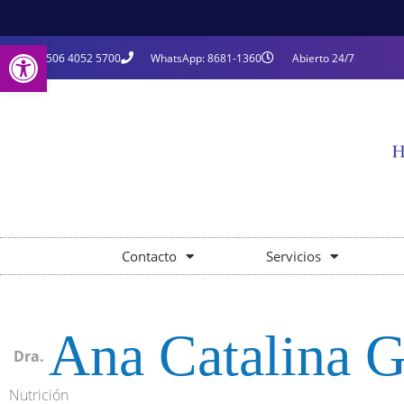
Open toolbar
+506 4052 5700
WhatsApp: 8681-1360
Abierto 24/7
Contacto
Servicios
Ana Catalina G
Dra.
Nutrición